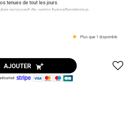
os tenues de tout les jours.
éen recouvert de vernis hypoallergénique.
briquer ce bijou sont sans plomb, sans nickel et sans
Plus que
1
disponible
AJOUTER
sécurisé