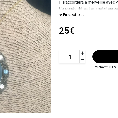
Il s'accordera à merveille avec v
Ce pendentif est en métal europ
Tous les métaux utilisés pour fa
En savoir plus
cadmium.
Taille du pendentif : 68x45mm.
25€
La cha
Paiement 100% 