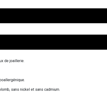
x de joaillerie.
.
poallergénique.
 plomb, sans nickel et sans cadmium.