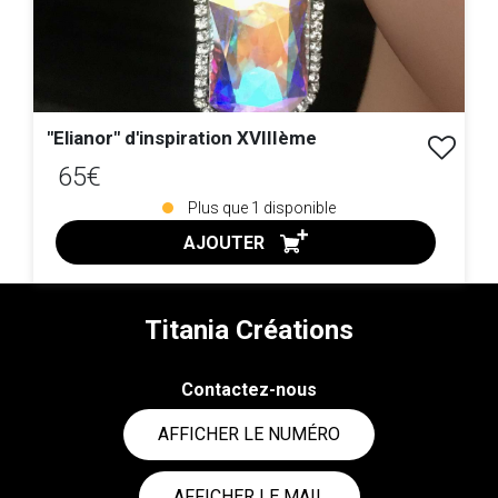
"Elianor" d'inspiration XVIIIème
65€
Plus que
1
disponible
AJOUTER
ACHAT EXPRESS
Titania Créations
Contactez-nous
AFFICHER LE NUMÉRO
AFFICHER LE MAIL