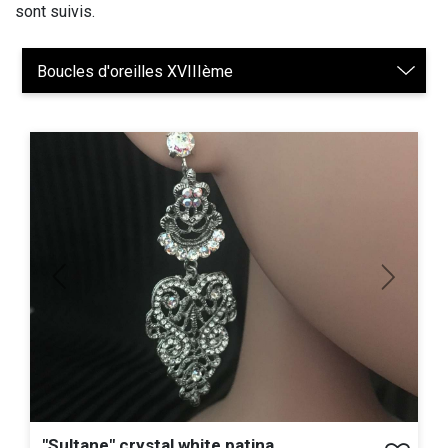
sont suivis.
Previous
Next
"Sultane" crystal white patina