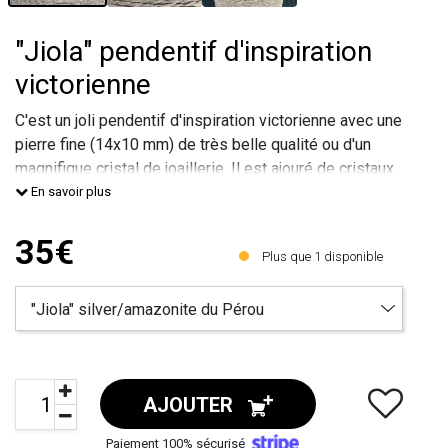
"Jiola" pendentif d'inspiration
victorienne
C'est un joli pendentif d'inspiration victorienne avec une
pierre fine (14x10 mm) de très belle qualité ou d'un
magnifique cristal de joaillerie. Il est ajouré de cristaux
de joaillerie.
En savoir plus
Son raffinement habillera avec élégance toutes vos
tenues.
35€
Plus que
1
disponible
Il est en métal européen, recouvert de vernis
hypoallergénique et il est garanti sans plomb, sans nick
AJOUTER
Paiement 100% sécurisé