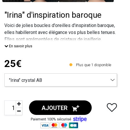
"Irina" d'inspiration baroque
Voici de jolies boucles d'oreilles d'inspiration baroque,
elles habilleront avec élégance vos plus belles tenues.
Elles sont agrémentées de cristaux de joaillerie.
Le métal qui les compose est d'origine européenne,
En savoir plus
recouvert de vernis hypoallergénique.
Ce métal est sans plomb, sans nickel et sans cadmium.
25€
Plus que
1
disponible
Les attaches sont des puces en acier ch
AJOUTER
Paiement 100% sécurisé