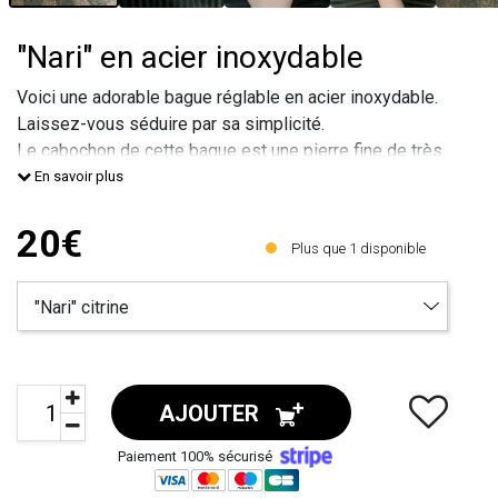
"Nari" en acier inoxydable
Voici une adorable bague réglable en acier inoxydable.
Laissez-vous séduire par sa simplicité.
Le cabochon de cette bague est une pierre fine de très
belle qualité.
En savoir plus
Taille du cabochon : 10 mm.
Taille de la bague : 52 à 58.
20€
Plus que
1
disponible
Largeur de l'anneau : 2 mm.
Marque déposée. Copie interdite.
Livraison offerte. Expédition sous 48h.
AJOUTER
Paiement 100% sécurisé