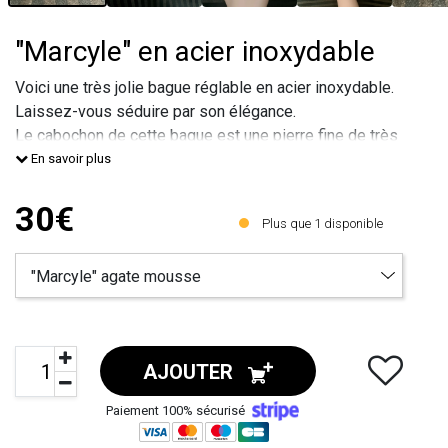
"Marcyle" en acier inoxydable
Voici une très jolie bague réglable en acier inoxydable.
Laissez-vous séduire par son élégance.
Le cabochon de cette bague est une pierre fine de très
belle qualité.
En savoir plus
Le plateau de cette bague est incrusté de cristaux de
joaillerie. Ce plateau est en métal sans nickel, sans
30€
Plus que
1
disponible
plomb et sans cadmium et recouvert de vernis
hypoallergénique..
Taille de la
AJOUTER
Paiement 100% sécurisé