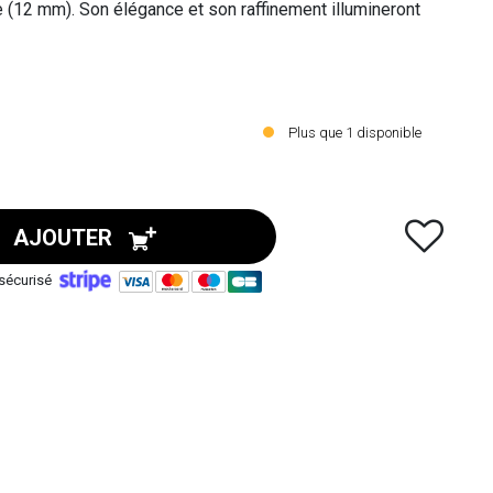
re (12 mm). Son élégance et son raffinement illumineront
té rétro !
plomb, sans nickel et sans cadmium et recouverts de
Plus que
1
disponible
AJOUTER
sécurisé