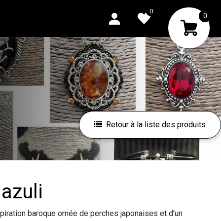
0
0
Retour à la liste des produits
lazuli
spiration baroque ornée de perches japonaises et d'un