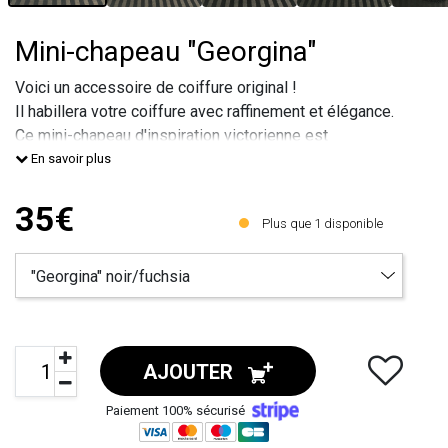
Mini-chapeau "Georgina"
Voici un accessoire de coiffure original !
Il habillera votre coiffure avec raffinement et élégance.
Ce mini-chapeau d'inspiration victorienne est
entièrement fait à la main.
En savoir plus
Cette pièce unique se fixe aux cheveux même courts
grâce à ses deux pinces crocodiles.
35€
Plus que
1
disponible
Diamètre : environ 13cm.
Hauteur : environ 3,5cm.
Personnalisation possible sur si
AJOUTER
Paiement 100% sécurisé