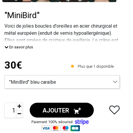
"MiniBird"
Voici de jolies boucles d'oreilles en acier chirurgical et
métal européen (enduit de vernis hypoallergénique).
Elles sont ornées de cristaux de joaillerie. Le crâne est
en résine, il est peint à la main.
En savoir plus
De style gothique avec un côté baroque, elles
donneront une touche à la fois élégante et très
30€
Plus que
1
disponible
originale à votre tenue.
Les métaux utilisés sont s
AJOUTER
Paiement 100% sécurisé