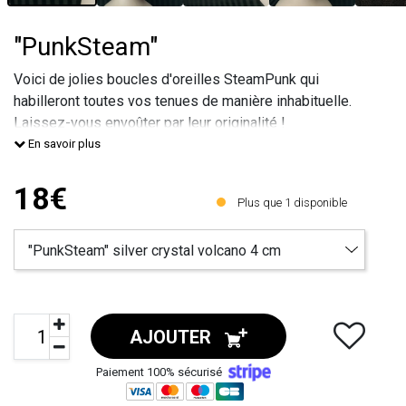
"PunkSteam"
Voici de jolies boucles d'oreilles SteamPunk qui
habilleront toutes vos tenues de manière inhabituelle.
Laissez-vous envoûter par leur originalité !
Vous pouvez portez ces boucles d'oreilles de 3 façons
En savoir plus
différentes :
De manière classique en version longue.De manière
18€
Plus que
1
disponible
simple en version puce.De manière décalée en version
assymétrique (une longue et u
AJOUTER
Paiement 100% sécurisé