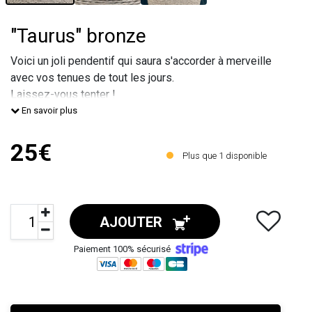
"Taurus" bronze
Voici un joli pendentif qui saura s'accorder à merveille
avec vos tenues de tout les jours.
Laissez-vous tenter !
Ce pendentif est en métal européen recouvert de
En savoir plus
vernis hypoallergénique.
Tous les métaux utilisés pour fabriquer ce bijou sont
25€
Plus que
1
disponible
sans plomb, sans nickel et sans cadmium.
Taille du pendentif : 40x28mm.
La chaîne est en acier inoxydable
AJOUTER
Paiement 100% sécurisé