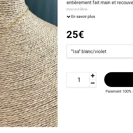
entièrement fait main et recouve
poussière.
Il est agrémenté de cristaux de j
En savoir plus
Ce pendentif habillera votre cou
Laissez-vous séduire par son c
25€
Paiement 100% 