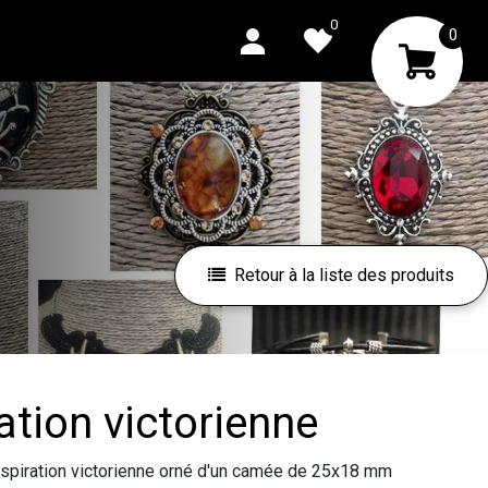
0
0
Retour à la liste des produits
iration victorienne
inspiration victorienne orné d'un camée de 25x18 mm