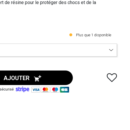
rt de résine pour le protéger des chocs et de la
oaillerie attirant toutes les lumières.
 et votre décolleté avec élégance.
ôt
Plus que
1
disponible
AJOUTER
sécurisé